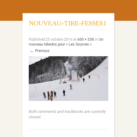
NOUVEAU-TIRE-FESSES1
Published
25 octobre 2016
at
600 × 338
in
Un
nouveau téleskis pour « Les Sources »
←
Previous
Both comments and trackbacks are currently
closed.