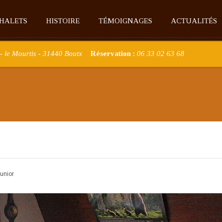
CHALETS
HISTOIRE
TÉMOIGNAGES
ACTUALITÉS
- le Mourtis - 31440 Boutx
Réservation :
06 33 02 63 68
junior