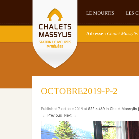
LE MOURTIS
LES 
Adresse :
Chalet Massylis 
OCTOBRE2019-P-2
Published
7 octobre 2019
at
833 × 469
in
Chalet Massylis 
←
Previous
Next
→