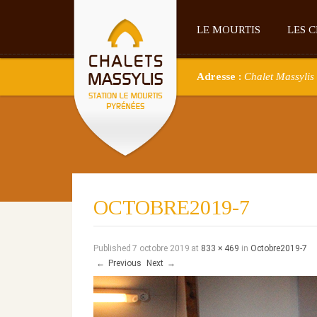
LE MOURTIS
LES 
Adresse :
Chalet Massylis 
OCTOBRE2019-7
Published
7 octobre 2019
at
833 × 469
in
Octobre2019-7
←
Previous
Next
→