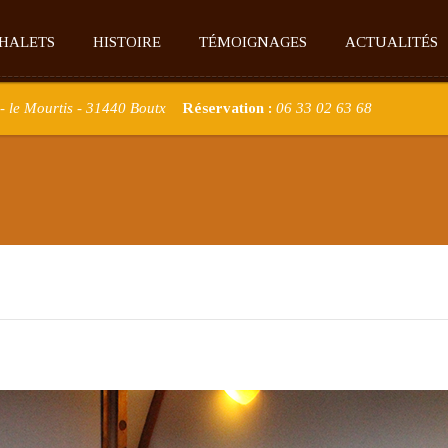
CHALETS
HISTOIRE
TÉMOIGNAGES
ACTUALITÉS
- le Mourtis - 31440 Boutx
Réservation :
06 33 02 63 68