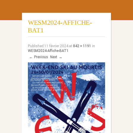
WESM2024-AFFICHE-
BAT1
Published
11 février 2024
at
842 × 1191
in
WESM2024-Affiche-BAT1
←
Previous
Next
→