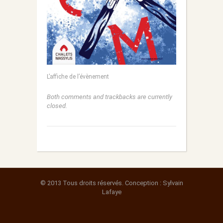
L’affiche de l’évènement
Both comments and trackbacks are currently
closed.
© 2013 Tous droits réservés. Conception : Sylvain
Lafaye