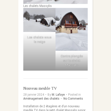
Les chalets Massylis
Les chalets sous
la neige
Contre plongée
sur le chalet
Massylis
Nouveau meuble TV
28 janvier 2024
•
By
M. Lafaye
•
Posted in
Aménagement des chalets
•
No Comments
Installation de 2 étagères et d’un nouveau
meuble TV dans le petit chalet Massylis junior,